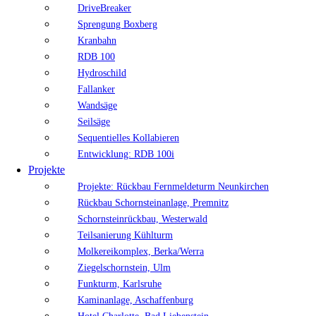
DriveBreaker
Sprengung Boxberg
Kranbahn
RDB 100
Hydroschild
Fallanker
Wandsäge
Seilsäge
Sequentielles Kollabieren
Entwicklung: RDB 100i
Projekte
Projekte: Rückbau Fernmeldeturm Neunkirchen
Rückbau Schornsteinanlage, Premnitz
Schornsteinrückbau, Westerwald
Teilsanierung Kühlturm
Molkereikomplex, Berka/Werra
Ziegelschornstein, Ulm
Funkturm, Karlsruhe
Kaminanlage, Aschaffenburg