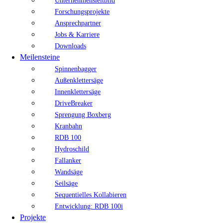
Unternehmensleitbild
Forschungsprojekte
Ansprechpartner
Jobs & Karriere
Downloads
Meilensteine
Spinnenbagger
Außenklettersäge
Innenklettersäge
DriveBreaker
Sprengung Boxberg
Kranbahn
RDB 100
Hydroschild
Fallanker
Wandsäge
Seilsäge
Sequentielles Kollabieren
Entwicklung: RDB 100i
Projekte