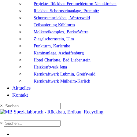
Projekte: Rückbau Fernmeldeturm Neunkirchen
Rückbau Schornsteinanlage, Premnitz
Schornsteinrückbau, Westerwald
Teilsanierung Kühlturm
Molkereikomplex, Berka/Werra
Ziegelschornstein, Ulm
Funkturm, Karlsruhe
Kaminanlage, Aschaffenburg
Hotel Charlotte, Bad Liebenstein
Heizkraftwerk Jena
Kernkraftwerk Lubmin, Greifswald
Kernkraftwerk Mülheim-Kärlich
Aktuelles
Kontakt
×
×
EN