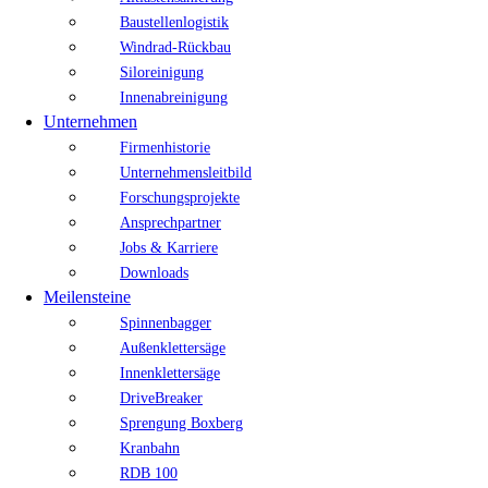
Baustellenlogistik
Windrad-Rückbau
Siloreinigung
Innenabreinigung
Unternehmen
Firmenhistorie
Unternehmensleitbild
Forschungsprojekte
Ansprechpartner
Jobs & Karriere
Downloads
Meilensteine
Spinnenbagger
Außenklettersäge
Innenklettersäge
DriveBreaker
Sprengung Boxberg
Kranbahn
RDB 100