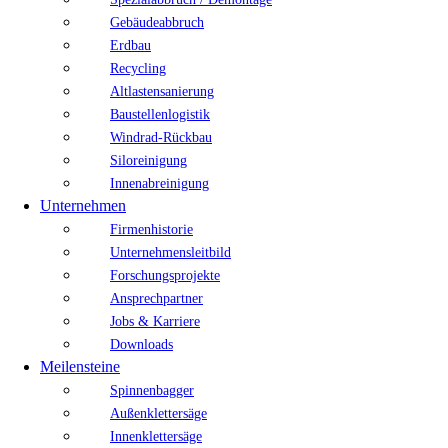
Gebäudeabbruch
Erdbau
Recycling
Altlastensanierung
Baustellenlogistik
Windrad-Rückbau
Siloreinigung
Innenabreinigung
Unternehmen
Firmenhistorie
Unternehmensleitbild
Forschungsprojekte
Ansprechpartner
Jobs & Karriere
Downloads
Meilensteine
Spinnenbagger
Außenklettersäge
Innenklettersäge