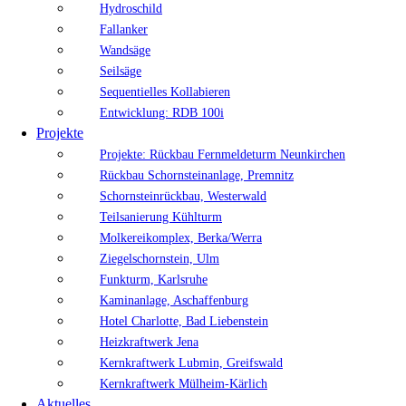
Hydroschild
Fallanker
Wandsäge
Seilsäge
Sequentielles Kollabieren
Entwicklung: RDB 100i
Projekte
Projekte: Rückbau Fernmeldeturm Neunkirchen
Rückbau Schornsteinanlage, Premnitz
Schornsteinrückbau, Westerwald
Teilsanierung Kühlturm
Molkereikomplex, Berka/Werra
Ziegelschornstein, Ulm
Funkturm, Karlsruhe
Kaminanlage, Aschaffenburg
Hotel Charlotte, Bad Liebenstein
Heizkraftwerk Jena
Kernkraftwerk Lubmin, Greifswald
Kernkraftwerk Mülheim-Kärlich
Aktuelles