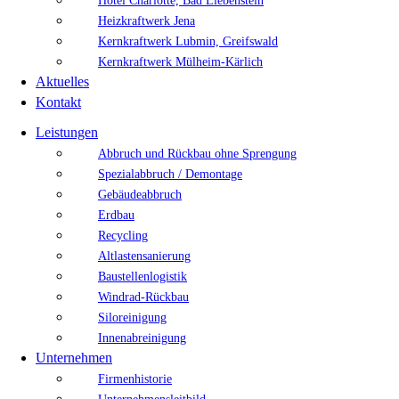
Hotel Charlotte, Bad Liebenstein
Heizkraftwerk Jena
Kernkraftwerk Lubmin, Greifswald
Kernkraftwerk Mülheim-Kärlich
Aktuelles
Kontakt
Leistungen
Abbruch und Rückbau ohne Sprengung
Spezialabbruch / Demontage
Gebäudeabbruch
Erdbau
Recycling
Altlastensanierung
Baustellenlogistik
Windrad-Rückbau
Siloreinigung
Innenabreinigung
Unternehmen
Firmenhistorie