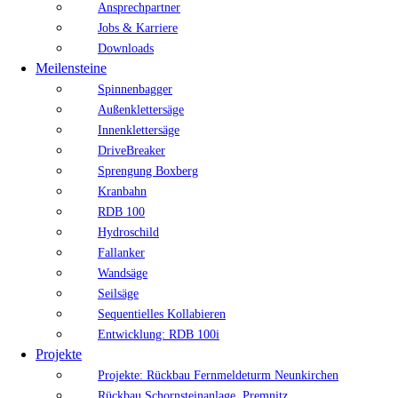
Ansprechpartner
Jobs & Karriere
Downloads
Meilensteine
Spinnenbagger
Außenklettersäge
Innenklettersäge
DriveBreaker
Sprengung Boxberg
Kranbahn
RDB 100
Hydroschild
Fallanker
Wandsäge
Seilsäge
Sequentielles Kollabieren
Entwicklung: RDB 100i
Projekte
Projekte: Rückbau Fernmeldeturm Neunkirchen
Rückbau Schornsteinanlage, Premnitz