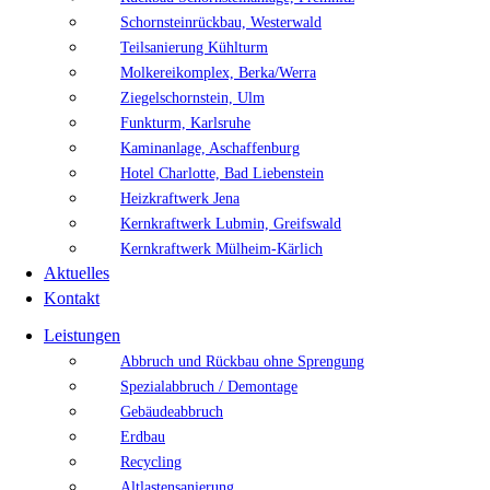
Schornsteinrückbau, Westerwald
Teilsanierung Kühlturm
Molkereikomplex, Berka/Werra
Ziegelschornstein, Ulm
Funkturm, Karlsruhe
Kaminanlage, Aschaffenburg
Hotel Charlotte, Bad Liebenstein
Heizkraftwerk Jena
Kernkraftwerk Lubmin, Greifswald
Kernkraftwerk Mülheim-Kärlich
Aktuelles
Kontakt
Leistungen
Abbruch und Rückbau ohne Sprengung
Spezialabbruch / Demontage
Gebäudeabbruch
Erdbau
Recycling
Altlastensanierung