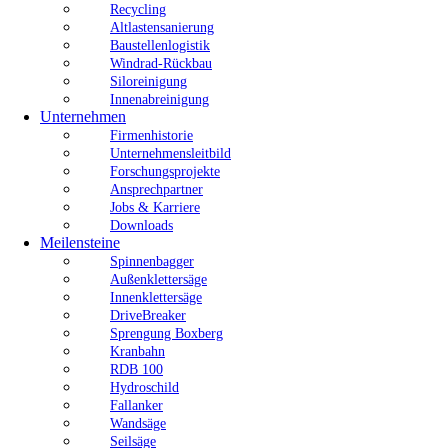
Recycling
Altlastensanierung
Baustellenlogistik
Windrad-Rückbau
Siloreinigung
Innenabreinigung
Unternehmen
Firmenhistorie
Unternehmensleitbild
Forschungsprojekte
Ansprechpartner
Jobs & Karriere
Downloads
Meilensteine
Spinnenbagger
Außenklettersäge
Innenklettersäge
DriveBreaker
Sprengung Boxberg
Kranbahn
RDB 100
Hydroschild
Fallanker
Wandsäge
Seilsäge