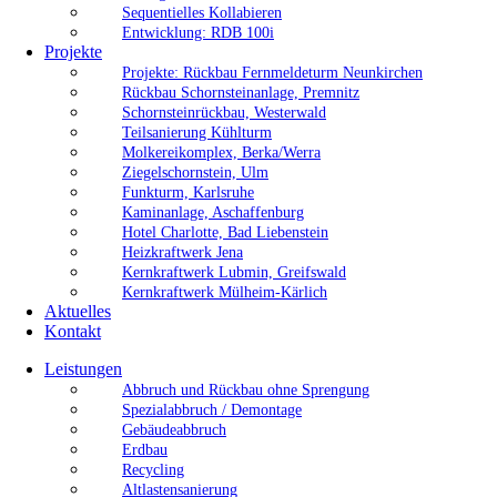
Sequentielles Kollabieren
Entwicklung: RDB 100i
Projekte
Projekte: Rückbau Fernmeldeturm Neunkirchen
Rückbau Schornsteinanlage, Premnitz
Schornsteinrückbau, Westerwald
Teilsanierung Kühlturm
Molkereikomplex, Berka/Werra
Ziegelschornstein, Ulm
Funkturm, Karlsruhe
Kaminanlage, Aschaffenburg
Hotel Charlotte, Bad Liebenstein
Heizkraftwerk Jena
Kernkraftwerk Lubmin, Greifswald
Kernkraftwerk Mülheim-Kärlich
Aktuelles
Kontakt
Leistungen
Abbruch und Rückbau ohne Sprengung
Spezialabbruch / Demontage
Gebäudeabbruch
Erdbau
Recycling
Altlastensanierung