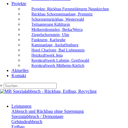
Projekte
Projekte: Rückbau Fernmeldeturm Neunkirchen
Rückbau Schornsteinanlage, Premnitz
Schornsteinrückbau, Westerwald
Teilsanierung Kühlturm
Molkereikomplex, Berka/Werra
Ziegelschornstein, Ulm
Funkturm, Karlsruhe
Kaminanlage, Aschaffenburg
Hotel Charlotte, Bad Liebenstein
Heizkraftwerk Jena
Kernkraftwerk Lubmin, Greifswald
Kernkraftwerk Mülheim-Kärlich
Aktuelles
Kontakt
×
Leistungen
Abbruch und Rückbau ohne Sprengung
Spezialabbruch / Demontage
Gebäudeabbruch
Erdbau