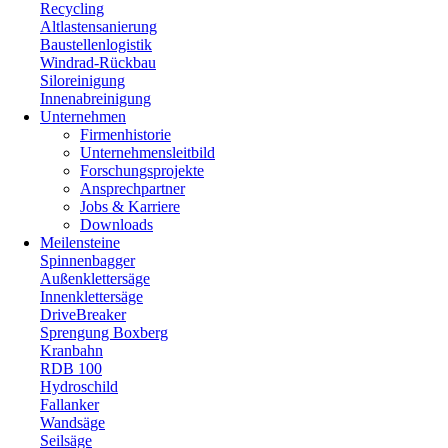
Recycling
Altlastensanierung
Baustellenlogistik
Windrad-Rückbau
Siloreinigung
Innenabreinigung
Unternehmen
Firmenhistorie
Unternehmensleitbild
Forschungsprojekte
Ansprechpartner
Jobs & Karriere
Downloads
Meilensteine
Spinnenbagger
Außenklettersäge
Innenklettersäge
DriveBreaker
Sprengung Boxberg
Kranbahn
RDB 100
Hydroschild
Fallanker
Wandsäge
Seilsäge