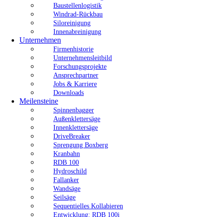
Baustellenlogistik
Windrad-Rückbau
Siloreinigung
Innenabreinigung
Unternehmen
Firmenhistorie
Unternehmensleitbild
Forschungsprojekte
Ansprechpartner
Jobs & Karriere
Downloads
Meilensteine
Spinnenbagger
Außenklettersäge
Innenklettersäge
DriveBreaker
Sprengung Boxberg
Kranbahn
RDB 100
Hydroschild
Fallanker
Wandsäge
Seilsäge
Sequentielles Kollabieren
Entwicklung: RDB 100i