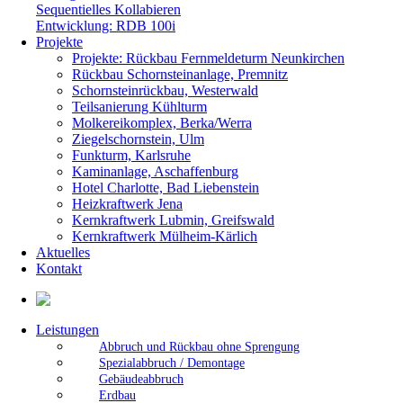
Sequentielles Kollabieren
Entwicklung: RDB 100i
Projekte
Projekte: Rückbau Fernmeldeturm Neunkirchen
Rückbau Schornsteinanlage, Premnitz
Schornsteinrückbau, Westerwald
Teilsanierung Kühlturm
Molkereikomplex, Berka/Werra
Ziegelschornstein, Ulm
Funkturm, Karlsruhe
Kaminanlage, Aschaffenburg
Hotel Charlotte, Bad Liebenstein
Heizkraftwerk Jena
Kernkraftwerk Lubmin, Greifswald
Kernkraftwerk Mülheim-Kärlich
Aktuelles
Kontakt
Leistungen
Abbruch und Rückbau ohne Sprengung
Spezialabbruch / Demontage
Gebäudeabbruch
Erdbau