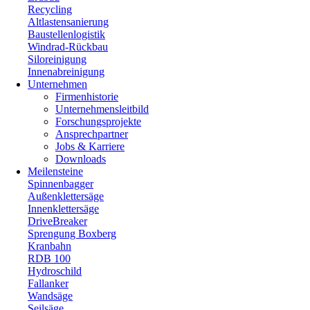
Recycling
Altlastensanierung
Baustellenlogistik
Windrad-Rückbau
Siloreinigung
Innenabreinigung
Unternehmen
Firmenhistorie
Unternehmensleitbild
Forschungsprojekte
Ansprechpartner
Jobs & Karriere
Downloads
Meilensteine
Spinnenbagger
Außenklettersäge
Innenklettersäge
DriveBreaker
Sprengung Boxberg
Kranbahn
RDB 100
Hydroschild
Fallanker
Wandsäge
Seilsäge