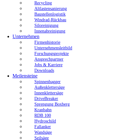
Recycling
Altlastensanierung
Baustellenlogistik
Windrad-Rückbau
Siloreinigung
Innenabreinigung
Unternehmen
Firmenhistorie
Unternehmensleitbild
Forschungsprojekte
Ansprechpartner
Jobs & Karriere
Downloads
Meilensteine
Spinnenbagger
Außenklettersäge
Innenklettersäge
DriveBreaker
Sprengung Boxberg
Kranbahn
RDB 100
Hydroschild
Fallanker
Wandsäge
Seilsäge