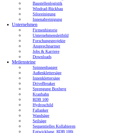
Baustellenlogistik
Windrad-Rückbau
Siloreinigung
Innenabreinigung
Unternehmen
Firmenhistorie
Unternehmensleitbild
Forschungsprojekte
Ansprechpartner
Jobs & Karriere
Downloads
Meilensteine
Spinnenbagger
Außenklettersäge
Innenklettersäge
DriveBreaker
Sprengung Boxberg
Kranbahn
RDB 100
Hydroschild
Fallanker
Wandsäge
Seilsäge
Sequentielles Kollabieren
Entwicklung: RDB 100i