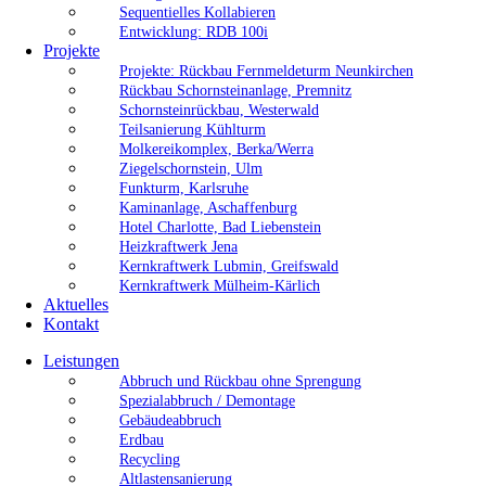
Sequentielles Kollabieren
Entwicklung: RDB 100i
Projekte
Projekte: Rückbau Fernmeldeturm Neunkirchen
Rückbau Schornsteinanlage, Premnitz
Schornsteinrückbau, Westerwald
Teilsanierung Kühlturm
Molkereikomplex, Berka/Werra
Ziegelschornstein, Ulm
Funkturm, Karlsruhe
Kaminanlage, Aschaffenburg
Hotel Charlotte, Bad Liebenstein
Heizkraftwerk Jena
Kernkraftwerk Lubmin, Greifswald
Kernkraftwerk Mülheim-Kärlich
Aktuelles
Kontakt
Leistungen
Abbruch und Rückbau ohne Sprengung
Spezialabbruch / Demontage
Gebäudeabbruch
Erdbau
Recycling
Altlastensanierung