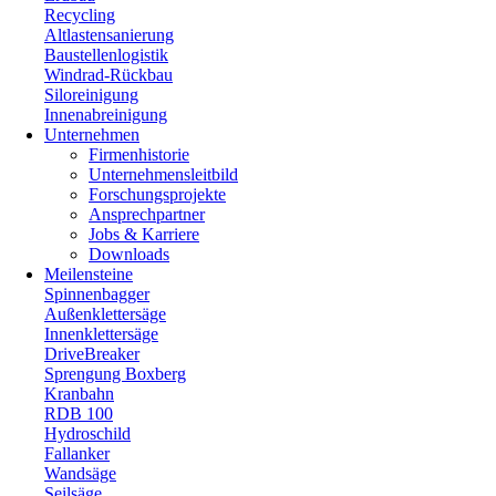
Recycling
Altlastensanierung
Baustellenlogistik
Windrad-Rückbau
Siloreinigung
Innenabreinigung
Unternehmen
Firmenhistorie
Unternehmensleitbild
Forschungsprojekte
Ansprechpartner
Jobs & Karriere
Downloads
Meilensteine
Spinnenbagger
Außenklettersäge
Innenklettersäge
DriveBreaker
Sprengung Boxberg
Kranbahn
RDB 100
Hydroschild
Fallanker
Wandsäge
Seilsäge