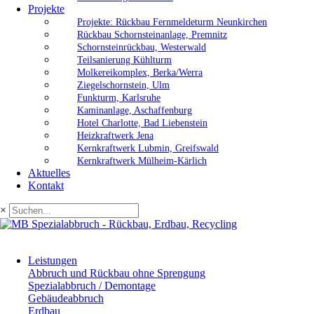
Projekte
Projekte: Rückbau Fernmeldeturm Neunkirchen
Rückbau Schornsteinanlage, Premnitz
Schornsteinrückbau, Westerwald
Teilsanierung Kühlturm
Molkereikomplex, Berka/Werra
Ziegelschornstein, Ulm
Funkturm, Karlsruhe
Kaminanlage, Aschaffenburg
Hotel Charlotte, Bad Liebenstein
Heizkraftwerk Jena
Kernkraftwerk Lubmin, Greifswald
Kernkraftwerk Mülheim-Kärlich
Aktuelles
Kontakt
×
Leistungen
Abbruch und Rückbau ohne Sprengung
Spezialabbruch / Demontage
Gebäudeabbruch
Erdbau