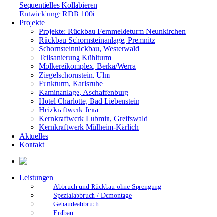
Sequentielles Kollabieren
Entwicklung: RDB 100i
Projekte
Projekte: Rückbau Fernmeldeturm Neunkirchen
Rückbau Schornsteinanlage, Premnitz
Schornsteinrückbau, Westerwald
Teilsanierung Kühlturm
Molkereikomplex, Berka/Werra
Ziegelschornstein, Ulm
Funkturm, Karlsruhe
Kaminanlage, Aschaffenburg
Hotel Charlotte, Bad Liebenstein
Heizkraftwerk Jena
Kernkraftwerk Lubmin, Greifswald
Kernkraftwerk Mülheim-Kärlich
Aktuelles
Kontakt
Leistungen
Abbruch und Rückbau ohne Sprengung
Spezialabbruch / Demontage
Gebäudeabbruch
Erdbau