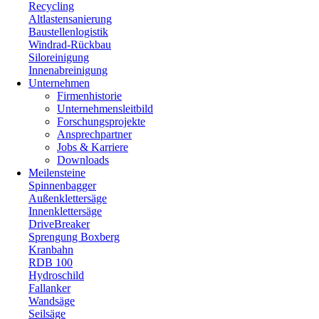
Recycling
Altlastensanierung
Baustellenlogistik
Windrad-Rückbau
Siloreinigung
Innenabreinigung
Unternehmen
Firmenhistorie
Unternehmensleitbild
Forschungsprojekte
Ansprechpartner
Jobs & Karriere
Downloads
Meilensteine
Spinnenbagger
Außenklettersäge
Innenklettersäge
DriveBreaker
Sprengung Boxberg
Kranbahn
RDB 100
Hydroschild
Fallanker
Wandsäge
Seilsäge