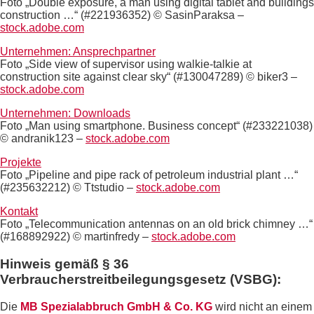
Foto „Double exposure, a man using digital tablet and buildings
construction …“ (#221936352) © SasinParaksa –
stock.adobe.com
Unternehmen: Ansprechpartner
Foto „Side view of supervisor using walkie-talkie at
construction site against clear sky“ (#130047289) © biker3 –
stock.adobe.com
Unternehmen: Downloads
Foto „Man using smartphone. Business concept“ (#233221038)
© andranik123 –
stock.adobe.com
Projekte
Foto „Pipeline and pipe rack of petroleum industrial plant …“
(#235632212) © Ttstudio –
stock.adobe.com
Kontakt
Foto „Telecommunication antennas on an old brick chimney …“
(#168892922) © martinfredy –
stock.adobe.com
Hinweis gemäß § 36
Verbraucherstreitbeilegungsgesetz (VSBG):
Die
MB Spezialabbruch GmbH & Co. KG
wird nicht an einem