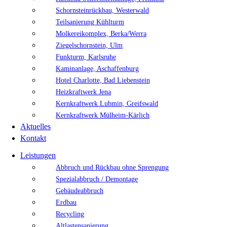
Schornsteinrückbau, Westerwald
Teilsanierung Kühlturm
Molkereikomplex, Berka/Werra
Ziegelschornstein, Ulm
Funkturm, Karlsruhe
Kaminanlage, Aschaffenburg
Hotel Charlotte, Bad Liebenstein
Heizkraftwerk Jena
Kernkraftwerk Lubmin, Greifswald
Kernkraftwerk Mülheim-Kärlich
Aktuelles
Kontakt
Leistungen
Abbruch und Rückbau ohne Sprengung
Spezialabbruch / Demontage
Gebäudeabbruch
Erdbau
Recycling
Altlastensanierung