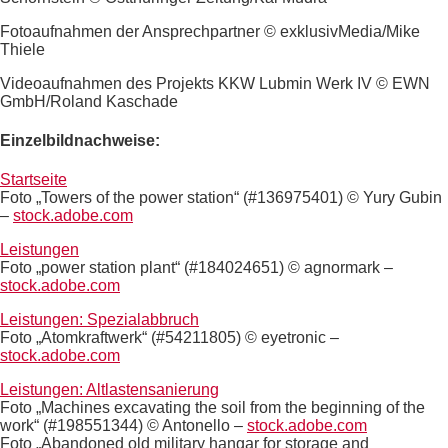
Fotoaufnahmen der Ansprechpartner © exklusivMedia/Mike
Thiele
Videoaufnahmen des Projekts KKW Lubmin Werk IV © EWN
GmbH/Roland Kaschade
Einzelbildnachweise:
Startseite
Foto „Towers of the power station“ (#136975401) © Yury Gubin
–
stock.adobe.com
Leistungen
Foto „power station plant“ (#184024651) © agnormark –
stock.adobe.com
Leistungen: Spezialabbruch
Foto „Atomkraftwerk“ (#54211805) © eyetronic –
stock.adobe.com
Leistungen: Altlastensanierung
Foto „Machines excavating the soil from the beginning of the
work“ (#198551344) © Antonello –
stock.adobe.com
Foto „Abandoned old military hangar for storage and