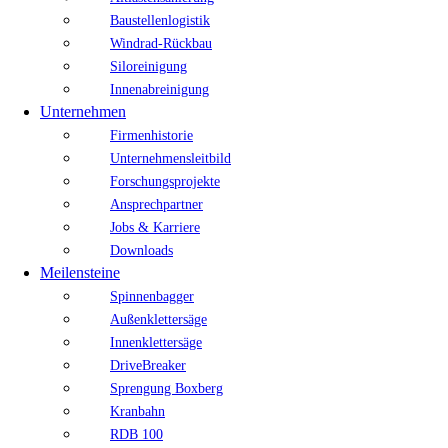
Baustellenlogistik
Windrad-Rückbau
Siloreinigung
Innenabreinigung
Unternehmen
Firmenhistorie
Unternehmensleitbild
Forschungsprojekte
Ansprechpartner
Jobs & Karriere
Downloads
Meilensteine
Spinnenbagger
Außenklettersäge
Innenklettersäge
DriveBreaker
Sprengung Boxberg
Kranbahn
RDB 100