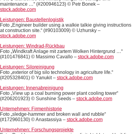
maintenance …“ (#200946123) © Petr Bonek –
stock.adobe.com
Leistungen: Baustellenlogistik
Foto „Engineer builder using a walkie talkie giving instructions
at construction site.“ (#90103009) © Uzhursky –
stock.adobe.com
Leistungen: Windrad-Rückbau
Foto „Windkraft Anlage mit zartem Wolken Hintergrund …“
(#101476841) © Massimo Cavallo –
stock.adobe.com
Leistungen: Siloreinigung
Foto „exterior of big silo technology in agriculture life.“
(#205328401) © Yanukit –
stock.adobe.com
Leistungen: Innenabreinigung
Foto „View up a coal burning power plant cooling tower“
(#206201923) © Sunshine Seeds –
stock.adobe.com
Unternehmen: Firmenhistorie
Foto „sledge-hammer and broken wall and rubble“
(#172960130) © Anastassiya –
stock.adobe.com
Unternehmen: Forschungsprojekte