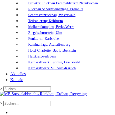
Projekte: Rückbau Fernmeldeturm Neunkirchen
Rückbau Schornsteinanlage, Premnitz
Schornsteinrückbau, Westerwald
Teilsanierung Kühlturm
Molkereikomplex, Berka/Werra
Ziegelschornstein, Ulm
Funkturm, Karlsruhe
Kaminanlage, Aschaffenburg
Hotel Charlotte, Bad Liebenstein
Heizkraftwerk Jena
Kernkraftwerk Lubmin, Greifswald
Kernkraftwerk Mülheim-Kärlich
Aktuelles
Kontakt
×
×
EN