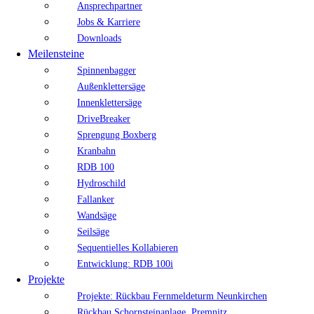
Ansprechpartner
Jobs & Karriere
Downloads
Meilensteine
Spinnenbagger
Außenklettersäge
Innenklettersäge
DriveBreaker
Sprengung Boxberg
Kranbahn
RDB 100
Hydroschild
Fallanker
Wandsäge
Seilsäge
Sequentielles Kollabieren
Entwicklung: RDB 100i
Projekte
Projekte: Rückbau Fernmeldeturm Neunkirchen
Rückbau Schornsteinanlage, Premnitz