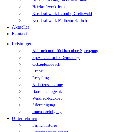
Hotel Charlotte, Bad Liebenstein
Heizkraftwerk Jena
Kernkraftwerk Lubmin, Greifswald
Kernkraftwerk Mülheim-Kärlich
Aktuelles
Kontakt
Leistungen
Abbruch und Rückbau ohne Sprengung
Spezialabbruch / Demontage
Gebäudeabbruch
Erdbau
Recycling
Altlastensanierung
Baustellenlogistik
Windrad-Rückbau
Siloreinigung
Innenabreinigung
Unternehmen
Firmenhistorie