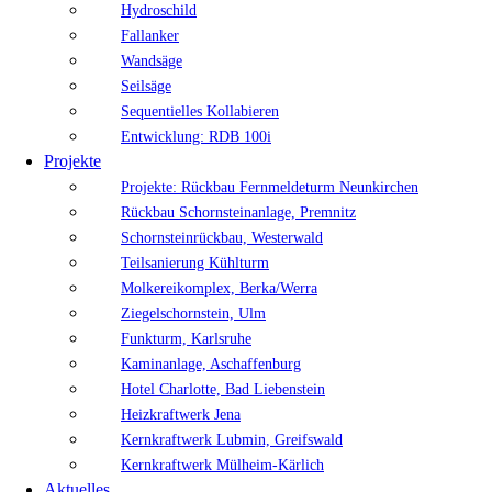
Hydroschild
Fallanker
Wandsäge
Seilsäge
Sequentielles Kollabieren
Entwicklung: RDB 100i
Projekte
Projekte: Rückbau Fernmeldeturm Neunkirchen
Rückbau Schornsteinanlage, Premnitz
Schornsteinrückbau, Westerwald
Teilsanierung Kühlturm
Molkereikomplex, Berka/Werra
Ziegelschornstein, Ulm
Funkturm, Karlsruhe
Kaminanlage, Aschaffenburg
Hotel Charlotte, Bad Liebenstein
Heizkraftwerk Jena
Kernkraftwerk Lubmin, Greifswald
Kernkraftwerk Mülheim-Kärlich
Aktuelles