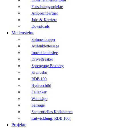
Unternehmensleitbild
Forschungsprojekte
Ansprechpartner
Jobs & Karriere
Downloads
Meilensteine
Spinnenbagger
Außenklettersäge
Innenklettersäge
DriveBreaker
Sprengung Boxberg
Kranbahn
RDB 100
Hydroschild
Fallanker
Wandsäge
Seilsäge
Sequentielles Kollabieren
Entwicklung: RDB 100i
Projekte