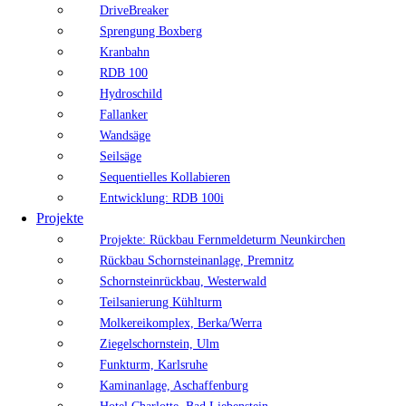
DriveBreaker
Sprengung Boxberg
Kranbahn
RDB 100
Hydroschild
Fallanker
Wandsäge
Seilsäge
Sequentielles Kollabieren
Entwicklung: RDB 100i
Projekte
Projekte: Rückbau Fernmeldeturm Neunkirchen
Rückbau Schornsteinanlage, Premnitz
Schornsteinrückbau, Westerwald
Teilsanierung Kühlturm
Molkereikomplex, Berka/Werra
Ziegelschornstein, Ulm
Funkturm, Karlsruhe
Kaminanlage, Aschaffenburg