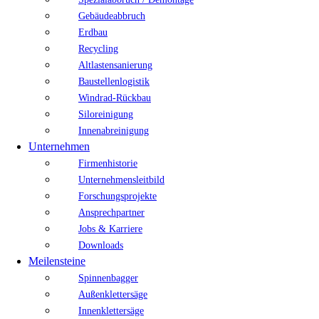
Gebäudeabbruch
Erdbau
Recycling
Altlastensanierung
Baustellenlogistik
Windrad-Rückbau
Siloreinigung
Innenabreinigung
Unternehmen
Firmenhistorie
Unternehmensleitbild
Forschungsprojekte
Ansprechpartner
Jobs & Karriere
Downloads
Meilensteine
Spinnenbagger
Außenklettersäge
Innenklettersäge