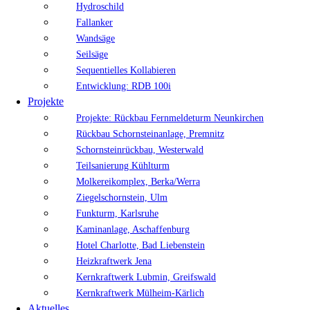
Hydroschild
Fallanker
Wandsäge
Seilsäge
Sequentielles Kollabieren
Entwicklung: RDB 100i
Projekte
Projekte: Rückbau Fernmeldeturm Neunkirchen
Rückbau Schornsteinanlage, Premnitz
Schornsteinrückbau, Westerwald
Teilsanierung Kühlturm
Molkereikomplex, Berka/Werra
Ziegelschornstein, Ulm
Funkturm, Karlsruhe
Kaminanlage, Aschaffenburg
Hotel Charlotte, Bad Liebenstein
Heizkraftwerk Jena
Kernkraftwerk Lubmin, Greifswald
Kernkraftwerk Mülheim-Kärlich
Aktuelles