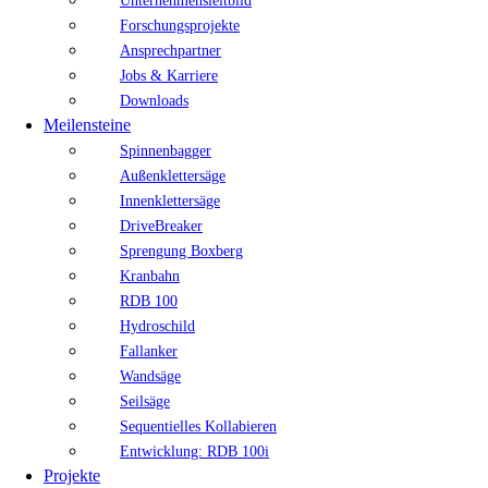
Unternehmensleitbild
Forschungsprojekte
Ansprechpartner
Jobs & Karriere
Downloads
Meilensteine
Spinnenbagger
Außenklettersäge
Innenklettersäge
DriveBreaker
Sprengung Boxberg
Kranbahn
RDB 100
Hydroschild
Fallanker
Wandsäge
Seilsäge
Sequentielles Kollabieren
Entwicklung: RDB 100i
Projekte