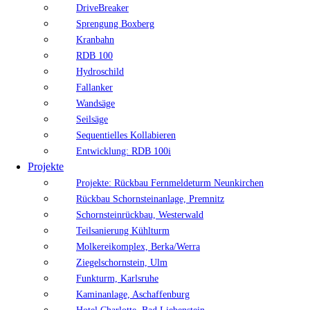
DriveBreaker
Sprengung Boxberg
Kranbahn
RDB 100
Hydroschild
Fallanker
Wandsäge
Seilsäge
Sequentielles Kollabieren
Entwicklung: RDB 100i
Projekte
Projekte: Rückbau Fernmeldeturm Neunkirchen
Rückbau Schornsteinanlage, Premnitz
Schornsteinrückbau, Westerwald
Teilsanierung Kühlturm
Molkereikomplex, Berka/Werra
Ziegelschornstein, Ulm
Funkturm, Karlsruhe
Kaminanlage, Aschaffenburg