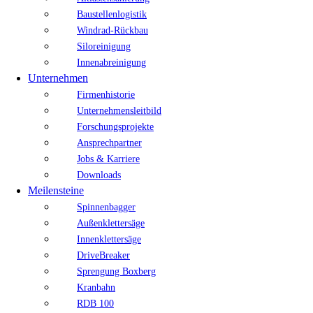
Baustellenlogistik
Windrad-Rückbau
Siloreinigung
Innenabreinigung
Unternehmen
Firmenhistorie
Unternehmensleitbild
Forschungsprojekte
Ansprechpartner
Jobs & Karriere
Downloads
Meilensteine
Spinnenbagger
Außenklettersäge
Innenklettersäge
DriveBreaker
Sprengung Boxberg
Kranbahn
RDB 100