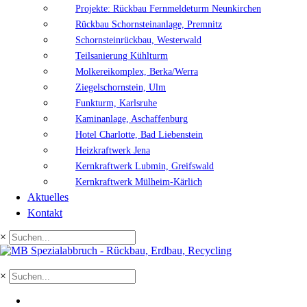
Projekte: Rückbau Fernmeldeturm Neunkirchen
Rückbau Schornsteinanlage, Premnitz
Schornsteinrückbau, Westerwald
Teilsanierung Kühlturm
Molkereikomplex, Berka/Werra
Ziegelschornstein, Ulm
Funkturm, Karlsruhe
Kaminanlage, Aschaffenburg
Hotel Charlotte, Bad Liebenstein
Heizkraftwerk Jena
Kernkraftwerk Lubmin, Greifswald
Kernkraftwerk Mülheim-Kärlich
Aktuelles
Kontakt
×
×
EN