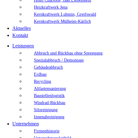
Hotel Charlotte, Bad Liebenstein
Heizkraftwerk Jena
Kernkraftwerk Lubmin, Greifswald
Kernkraftwerk Mülheim-Kärlich
Aktuelles
Kontakt
Leistungen
Abbruch und Rückbau ohne Sprengung
Spezialabbruch / Demontage
Gebäudeabbruch
Erdbau
Recycling
Altlastensanierung
Baustellenlogistik
Windrad-Rückbau
Siloreinigung
Innenabreinigung
Unternehmen
Firmenhistorie