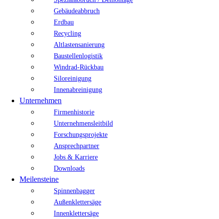
Gebäudeabbruch
Erdbau
Recycling
Altlastensanierung
Baustellenlogistik
Windrad-Rückbau
Siloreinigung
Innenabreinigung
Unternehmen
Firmenhistorie
Unternehmensleitbild
Forschungsprojekte
Ansprechpartner
Jobs & Karriere
Downloads
Meilensteine
Spinnenbagger
Außenklettersäge
Innenklettersäge