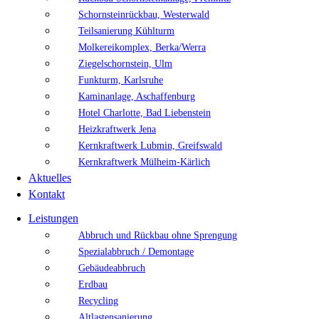
Schornsteinrückbau, Westerwald
Teilsanierung Kühlturm
Molkereikomplex, Berka/Werra
Ziegelschornstein, Ulm
Funkturm, Karlsruhe
Kaminanlage, Aschaffenburg
Hotel Charlotte, Bad Liebenstein
Heizkraftwerk Jena
Kernkraftwerk Lubmin, Greifswald
Kernkraftwerk Mülheim-Kärlich
Aktuelles
Kontakt
Leistungen
Abbruch und Rückbau ohne Sprengung
Spezialabbruch / Demontage
Gebäudeabbruch
Erdbau
Recycling
Altlastensanierung