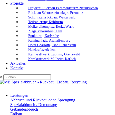
Projekte
Projekte: Rückbau Fernmeldeturm Neunkirchen
Rückbau Schornsteinanlage, Premnitz
Schornsteinrückbau, Westerwald
Teilsanierung Kühlturm
Molkereikomplex, Berka/Werra
Ziegelschornstein, Ulm
Funkturm, Karlsruhe
Kaminanlage, Aschaffenburg
Hotel Charlotte, Bad Liebenstein
Heizkraftwerk Jena
Kernkraftwerk Lubmin, Greifswald
Kernkraftwerk Mülheim-Kärlich
Aktuelles
Kontakt
×
Leistungen
Abbruch und Rückbau ohne Sprengung
Spezialabbruch / Demontage
Gebäudeabbruch
Erdbau