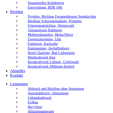
Sequentielles Kollabieren
Entwicklung: RDB 100i
Projekte
Projekte: Rückbau Fernmeldeturm Neunkirchen
Rückbau Schornsteinanlage, Premnitz
Schornsteinrückbau, Westerwald
Teilsanierung Kühlturm
Molkereikomplex, Berka/Werra
Ziegelschornstein, Ulm
Funkturm, Karlsruhe
Kaminanlage, Aschaffenburg
Hotel Charlotte, Bad Liebenstein
Heizkraftwerk Jena
Kernkraftwerk Lubmin, Greifswald
Kernkraftwerk Mülheim-Kärlich
Aktuelles
Kontakt
Leistungen
Abbruch und Rückbau ohne Sprengung
Spezialabbruch / Demontage
Gebäudeabbruch
Erdbau
Recycling
Altlastensanierung