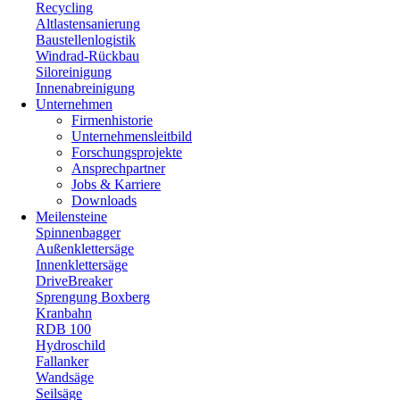
Recycling
Altlastensanierung
Baustellenlogistik
Windrad-Rückbau
Siloreinigung
Innenabreinigung
Unternehmen
Firmenhistorie
Unternehmensleitbild
Forschungsprojekte
Ansprechpartner
Jobs & Karriere
Downloads
Meilensteine
Spinnenbagger
Außenklettersäge
Innenklettersäge
DriveBreaker
Sprengung Boxberg
Kranbahn
RDB 100
Hydroschild
Fallanker
Wandsäge
Seilsäge