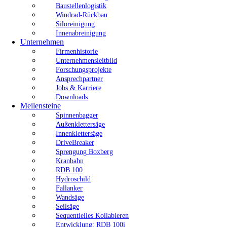
Baustellenlogistik
Windrad-Rückbau
Siloreinigung
Innenabreinigung
Unternehmen
Firmenhistorie
Unternehmensleitbild
Forschungsprojekte
Ansprechpartner
Jobs & Karriere
Downloads
Meilensteine
Spinnenbagger
Außenklettersäge
Innenklettersäge
DriveBreaker
Sprengung Boxberg
Kranbahn
RDB 100
Hydroschild
Fallanker
Wandsäge
Seilsäge
Sequentielles Kollabieren
Entwicklung: RDB 100i