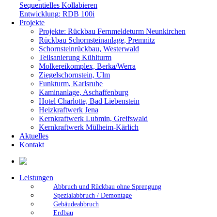
Sequentielles Kollabieren
Entwicklung: RDB 100i
Projekte
Projekte: Rückbau Fernmeldeturm Neunkirchen
Rückbau Schornsteinanlage, Premnitz
Schornsteinrückbau, Westerwald
Teilsanierung Kühlturm
Molkereikomplex, Berka/Werra
Ziegelschornstein, Ulm
Funkturm, Karlsruhe
Kaminanlage, Aschaffenburg
Hotel Charlotte, Bad Liebenstein
Heizkraftwerk Jena
Kernkraftwerk Lubmin, Greifswald
Kernkraftwerk Mülheim-Kärlich
Aktuelles
Kontakt
Leistungen
Abbruch und Rückbau ohne Sprengung
Spezialabbruch / Demontage
Gebäudeabbruch
Erdbau