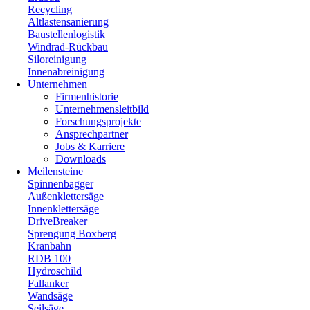
Recycling
Altlastensanierung
Baustellenlogistik
Windrad-Rückbau
Siloreinigung
Innenabreinigung
Unternehmen
Firmenhistorie
Unternehmensleitbild
Forschungsprojekte
Ansprechpartner
Jobs & Karriere
Downloads
Meilensteine
Spinnenbagger
Außenklettersäge
Innenklettersäge
DriveBreaker
Sprengung Boxberg
Kranbahn
RDB 100
Hydroschild
Fallanker
Wandsäge
Seilsäge