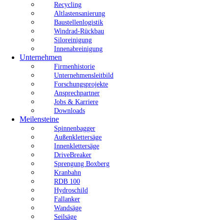
Recycling
Altlastensanierung
Baustellenlogistik
Windrad-Rückbau
Siloreinigung
Innenabreinigung
Unternehmen
Firmenhistorie
Unternehmensleitbild
Forschungsprojekte
Ansprechpartner
Jobs & Karriere
Downloads
Meilensteine
Spinnenbagger
Außenklettersäge
Innenklettersäge
DriveBreaker
Sprengung Boxberg
Kranbahn
RDB 100
Hydroschild
Fallanker
Wandsäge
Seilsäge