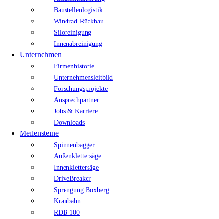
Baustellenlogistik
Windrad-Rückbau
Siloreinigung
Innenabreinigung
Unternehmen
Firmenhistorie
Unternehmensleitbild
Forschungsprojekte
Ansprechpartner
Jobs & Karriere
Downloads
Meilensteine
Spinnenbagger
Außenklettersäge
Innenklettersäge
DriveBreaker
Sprengung Boxberg
Kranbahn
RDB 100