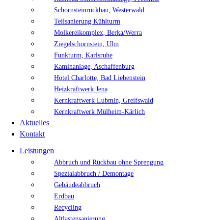
Schornsteinrückbau, Westerwald
Teilsanierung Kühlturm
Molkereikomplex, Berka/Werra
Ziegelschornstein, Ulm
Funkturm, Karlsruhe
Kaminanlage, Aschaffenburg
Hotel Charlotte, Bad Liebenstein
Heizkraftwerk Jena
Kernkraftwerk Lubmin, Greifswald
Kernkraftwerk Mülheim-Kärlich
Aktuelles
Kontakt
Leistungen
Abbruch und Rückbau ohne Sprengung
Spezialabbruch / Demontage
Gebäudeabbruch
Erdbau
Recycling
Altlastensanierung