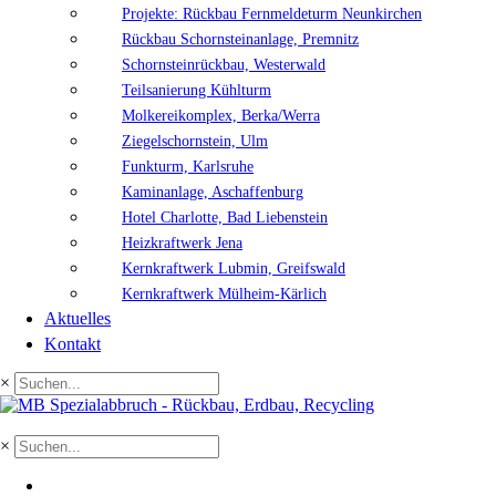
Projekte: Rückbau Fernmeldeturm Neunkirchen
Rückbau Schornsteinanlage, Premnitz
Schornsteinrückbau, Westerwald
Teilsanierung Kühlturm
Molkereikomplex, Berka/Werra
Ziegelschornstein, Ulm
Funkturm, Karlsruhe
Kaminanlage, Aschaffenburg
Hotel Charlotte, Bad Liebenstein
Heizkraftwerk Jena
Kernkraftwerk Lubmin, Greifswald
Kernkraftwerk Mülheim-Kärlich
Aktuelles
Kontakt
×
×
EN