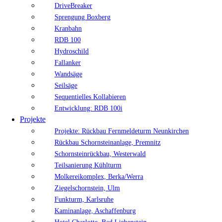
DriveBreaker
Sprengung Boxberg
Kranbahn
RDB 100
Hydroschild
Fallanker
Wandsäge
Seilsäge
Sequentielles Kollabieren
Entwicklung: RDB 100i
Projekte
Projekte: Rückbau Fernmeldeturm Neunkirchen
Rückbau Schornsteinanlage, Premnitz
Schornsteinrückbau, Westerwald
Teilsanierung Kühlturm
Molkereikomplex, Berka/Werra
Ziegelschornstein, Ulm
Funkturm, Karlsruhe
Kaminanlage, Aschaffenburg