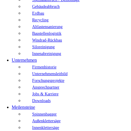
Gebäudeabbruch
Erdbau
Recycling
Altlastensanierung
Baustellenlogistik
Windrad-Rückbau
Siloreinigung
Innenabreinigung
Unternehmen
Firmenhistorie
Unternehmensleitbild
Forschungsprojekte
Ansprechpartner
Jobs & Karriere
Downloads
Meilensteine
Spinnenbagger
Außenklettersäge
Innenklettersäge