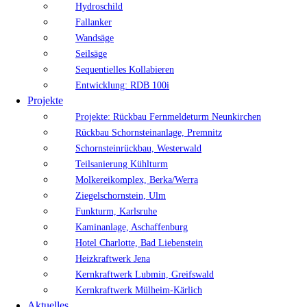
Hydroschild
Fallanker
Wandsäge
Seilsäge
Sequentielles Kollabieren
Entwicklung: RDB 100i
Projekte
Projekte: Rückbau Fernmeldeturm Neunkirchen
Rückbau Schornsteinanlage, Premnitz
Schornsteinrückbau, Westerwald
Teilsanierung Kühlturm
Molkereikomplex, Berka/Werra
Ziegelschornstein, Ulm
Funkturm, Karlsruhe
Kaminanlage, Aschaffenburg
Hotel Charlotte, Bad Liebenstein
Heizkraftwerk Jena
Kernkraftwerk Lubmin, Greifswald
Kernkraftwerk Mülheim-Kärlich
Aktuelles