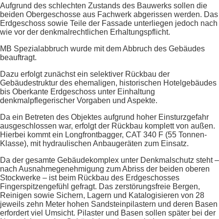
Aufgrund des schlechten Zustands des Bauwerks sollen die
beiden Obergeschosse aus Fachwerk abgerissen werden. Das
Erdgeschoss sowie Teile der Fassade unterliegen jedoch nach
wie vor der denkmalrechtlichen Erhaltungspflicht.
MB Spezialabbruch wurde mit dem Abbruch des Gebäudes
beauftragt.
Dazu erfolgt zunächst ein selektiver Rückbau der
Gebäudestruktur des ehemaligen, historischen Hotelgebäudes
bis Oberkante Erdgeschoss unter Einhaltung
denkmalpflegerischer Vorgaben und Aspekte.
Da ein Betreten des Objektes aufgrund hoher Einsturzgefahr
ausgeschlossen war, erfolgt der Rückbau komplett von außen.
Hierbei kommt ein Longfrontbagger, CAT 340 F (55 Tonnen-
Klasse), mit hydraulischen Anbaugeräten zum Einsatz.
Da der gesamte Gebäudekomplex unter Denkmalschutz steht –
nach Ausnahmegenehmigung zum Abriss der beiden oberen
Stockwerke – ist beim Rückbau des Erdgeschosses
Fingerspitzengefühl gefragt. Das zerstörungsfreie Bergen,
Reinigen sowie Sichern, Lagern und Katalogisieren von 28
jeweils zehn Meter hohen Sandsteinpilastern und deren Basen
erfordert viel Umsicht. Pilaster und Basen sollen später bei der