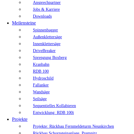
Ansprechpartner
Jobs & Karriere
Downloads
Meilensteine
Spinnenbagger
Außenklettersäge
Innenklettersäge
DriveBreaker
Sprengung Boxberg
Kranbahn
RDB 100
Hydroschild
Fallanker
Wandsäge
Seilsäge
Sequentielles Kollabieren
Entwicklung: RDB 100i
Projekte
Projekte: Rückbau Fernmeldeturm Neunkirchen
Rückbau Schornsteinanlage, Premnitz