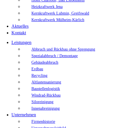
Hotel Charlotte, Bad Liebenstein
Heizkraftwerk Jena
Kernkraftwerk Lubmin, Greifswald
Kernkraftwerk Mülheim-Kärlich
Aktuelles
Kontakt
Leistungen
Abbruch und Rückbau ohne Sprengung
Spezialabbruch / Demontage
Gebäudeabbruch
Erdbau
Recycling
Altlastensanierung
Baustellenlogistik
Windrad-Rückbau
Siloreinigung
Innenabreinigung
Unternehmen
Firmenhistorie