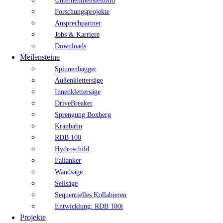
Unternehmensleitbild
Forschungsprojekte
Ansprechpartner
Jobs & Karriere
Downloads
Meilensteine
Spinnenbagger
Außenklettersäge
Innenklettersäge
DriveBreaker
Sprengung Boxberg
Kranbahn
RDB 100
Hydroschild
Fallanker
Wandsäge
Seilsäge
Sequentielles Kollabieren
Entwicklung: RDB 100i
Projekte