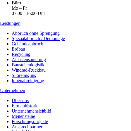
Büro
Mo – Fr
07:00 - 16:00 Uhr
Leistungen
Abbruch ohne Sprengung
Spezialabbruch / Demontage
Gebäudeabbruch
Erdbau
Recycling
Altlastensanierung
Baustellenlogistik
Windrad-Rückbau
Siloreinigung
Innenabreinigung
Unternehmen
Über uns
Firmenhistorie
Unternehmensleitbild
Meilensteine
Forschungsprojekte
Ansprechpartner