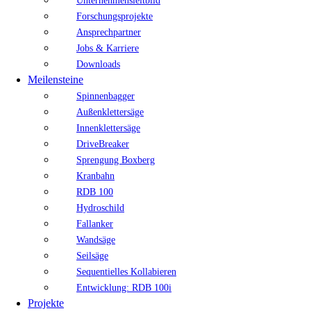
Unternehmensleitbild
Forschungsprojekte
Ansprechpartner
Jobs & Karriere
Downloads
Meilensteine
Spinnenbagger
Außenklettersäge
Innenklettersäge
DriveBreaker
Sprengung Boxberg
Kranbahn
RDB 100
Hydroschild
Fallanker
Wandsäge
Seilsäge
Sequentielles Kollabieren
Entwicklung: RDB 100i
Projekte