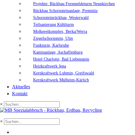
Projekte: Rückbau Fernmeldeturm Neunkirchen
Rückbau Schornsteinanlage, Premnitz
Schornsteinrückbau, Westerwald
Teilsanierung Kühlturm
Molkereikomplex, Berka/Werra
Ziegelschornstein, Ulm
Funkturm, Karlsruhe
Kaminanlage, Aschaffenburg
Hotel Charlotte, Bad Liebenstein
Heizkraftwerk Jena
Kernkraftwerk Lubmin, Greifswald
Kernkraftwerk Mülheim-Kärlich
Aktuelles
Kontakt
×
×
EN