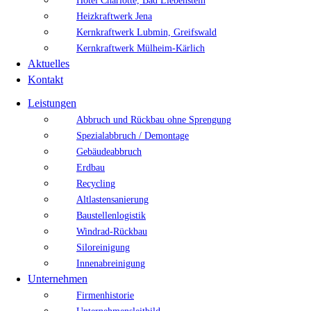
Hotel Charlotte, Bad Liebenstein
Heizkraftwerk Jena
Kernkraftwerk Lubmin, Greifswald
Kernkraftwerk Mülheim-Kärlich
Aktuelles
Kontakt
Leistungen
Abbruch und Rückbau ohne Sprengung
Spezialabbruch / Demontage
Gebäudeabbruch
Erdbau
Recycling
Altlastensanierung
Baustellenlogistik
Windrad-Rückbau
Siloreinigung
Innenabreinigung
Unternehmen
Firmenhistorie