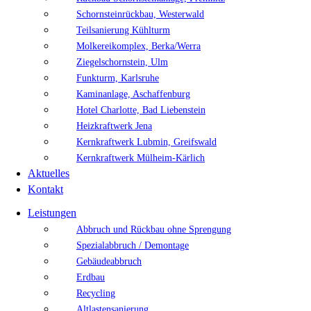
Schornsteinrückbau, Westerwald
Teilsanierung Kühlturm
Molkereikomplex, Berka/Werra
Ziegelschornstein, Ulm
Funkturm, Karlsruhe
Kaminanlage, Aschaffenburg
Hotel Charlotte, Bad Liebenstein
Heizkraftwerk Jena
Kernkraftwerk Lubmin, Greifswald
Kernkraftwerk Mülheim-Kärlich
Aktuelles
Kontakt
Leistungen
Abbruch und Rückbau ohne Sprengung
Spezialabbruch / Demontage
Gebäudeabbruch
Erdbau
Recycling
Altlastensanierung