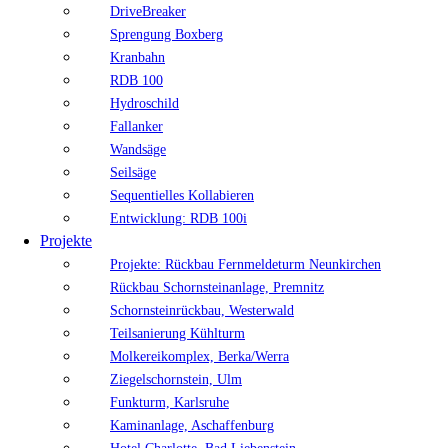
DriveBreaker
Sprengung Boxberg
Kranbahn
RDB 100
Hydroschild
Fallanker
Wandsäge
Seilsäge
Sequentielles Kollabieren
Entwicklung: RDB 100i
Projekte
Projekte: Rückbau Fernmeldeturm Neunkirchen
Rückbau Schornsteinanlage, Premnitz
Schornsteinrückbau, Westerwald
Teilsanierung Kühlturm
Molkereikomplex, Berka/Werra
Ziegelschornstein, Ulm
Funkturm, Karlsruhe
Kaminanlage, Aschaffenburg