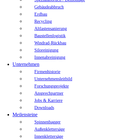
Gebäudeabbruch
Erdbau
Recycling
Altlastensanierung
Baustellenlogistik
Windrad-Rückbau
Siloreinigung
Innenabreinigung
Unternehmen
Firmenhistorie
Unternehmensleitbild
Forschungsprojekte
Ansprechpartner
Jobs & Karriere
Downloads
Meilensteine
Spinnenbagger
Außenklettersäge
Innenklettersäge