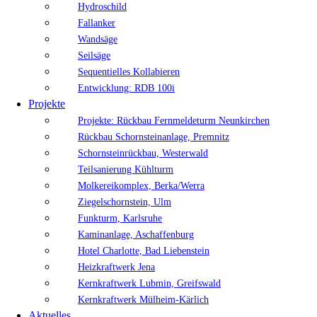
Hydroschild
Fallanker
Wandsäge
Seilsäge
Sequentielles Kollabieren
Entwicklung: RDB 100i
Projekte
Projekte: Rückbau Fernmeldeturm Neunkirchen
Rückbau Schornsteinanlage, Premnitz
Schornsteinrückbau, Westerwald
Teilsanierung Kühlturm
Molkereikomplex, Berka/Werra
Ziegelschornstein, Ulm
Funkturm, Karlsruhe
Kaminanlage, Aschaffenburg
Hotel Charlotte, Bad Liebenstein
Heizkraftwerk Jena
Kernkraftwerk Lubmin, Greifswald
Kernkraftwerk Mülheim-Kärlich
Aktuelles