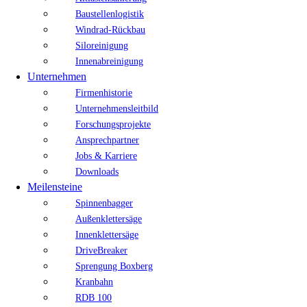
Baustellenlogistik
Windrad-Rückbau
Siloreinigung
Innenabreinigung
Unternehmen
Firmenhistorie
Unternehmensleitbild
Forschungsprojekte
Ansprechpartner
Jobs & Karriere
Downloads
Meilensteine
Spinnenbagger
Außenklettersäge
Innenklettersäge
DriveBreaker
Sprengung Boxberg
Kranbahn
RDB 100