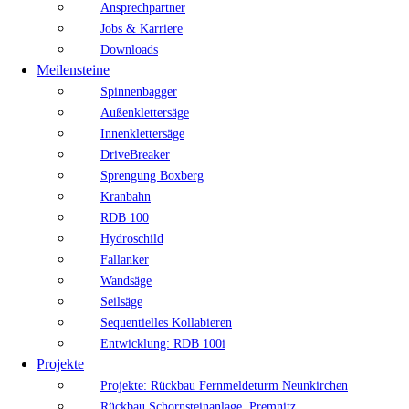
Ansprechpartner
Jobs & Karriere
Downloads
Meilensteine
Spinnenbagger
Außenklettersäge
Innenklettersäge
DriveBreaker
Sprengung Boxberg
Kranbahn
RDB 100
Hydroschild
Fallanker
Wandsäge
Seilsäge
Sequentielles Kollabieren
Entwicklung: RDB 100i
Projekte
Projekte: Rückbau Fernmeldeturm Neunkirchen
Rückbau Schornsteinanlage, Premnitz