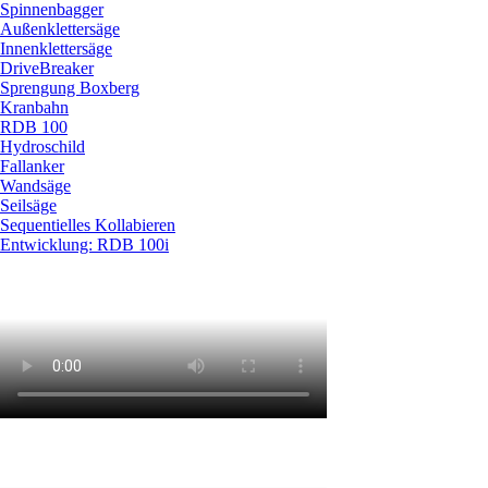
Spinnenbagger
Außenklettersäge
Innenklettersäge
DriveBreaker
Sprengung Boxberg
Kranbahn
RDB 100
Hydroschild
Fallanker
Wandsäge
Seilsäge
Sequentielles Kollabieren
Entwicklung: RDB 100i